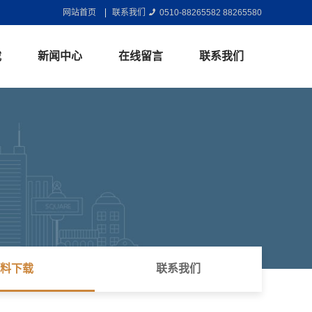
网站首页
联系我们
0510-88265582 88265580
载
新闻中心
在线留言
联系我们
公司业绩
联系我们
料下载
联系我们