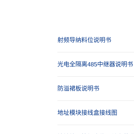
射频导纳料位说明书
光电全隔离485中继器说明书
防溢裙板说明书
地址模块接线盒接线图