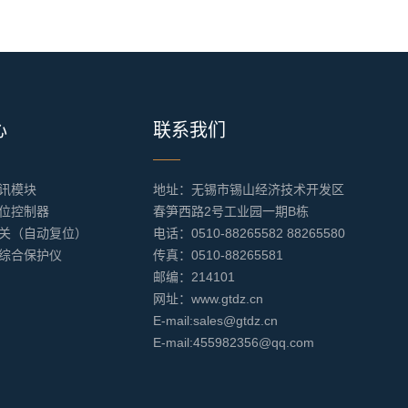
心
联系我们
讯模块
地址：无锡市锡山经济技术开发区
位控制器
春笋西路2号工业园一期B栋
关（自动复位）
电话：0510-88265582 88265580
综合保护仪
传真：0510-88265581
邮编：214101
网址：www.gtdz.cn
E-mail:sales@gtdz.cn
E-mail:455982356@qq.com